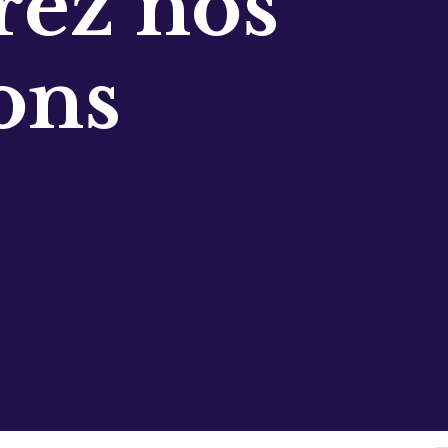
ez nos
ons