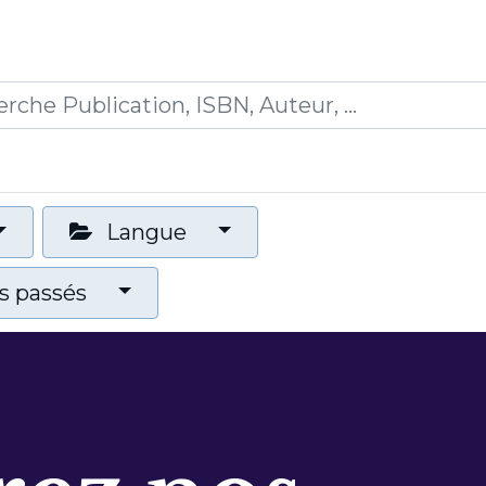
0
ications
Formations
Mon panier
Langue
 passés