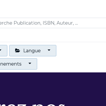
0
ions
Formations
Mon panier
Langue
vénements