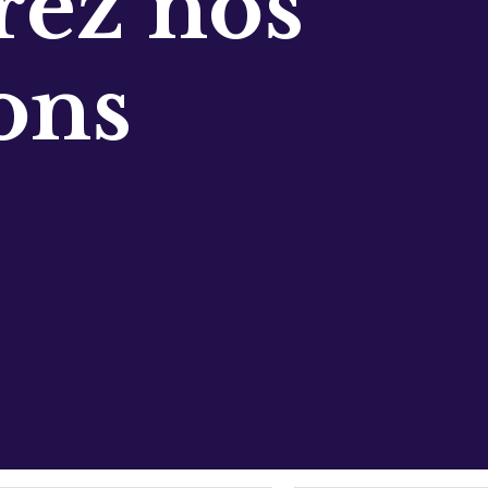
ez nos
ons