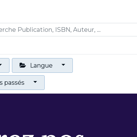
0
ications
Formations
Mon panier
Langue
 passés