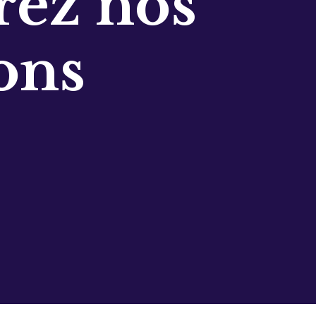
ez nos
ons