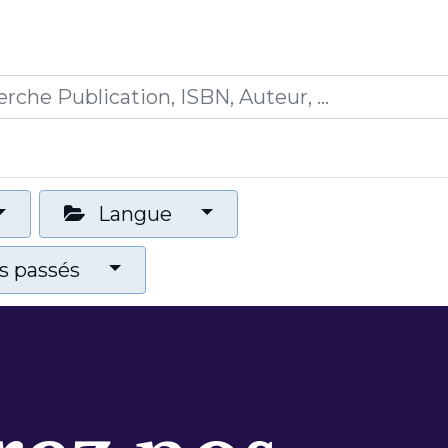
0
ions
Formations
Mon panier
Langue
 passés