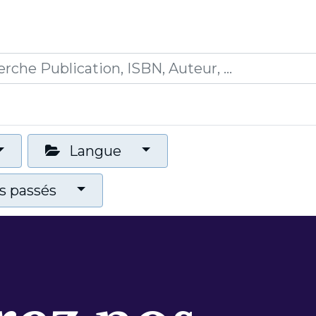
0
ications
Formations
Mon panier
Langue
 passés