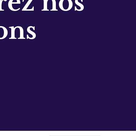
ez nos
ons