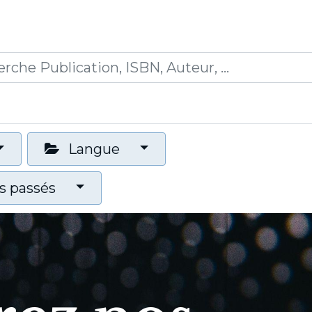
0
ications
Formations
Mon panier
Langue
 passés