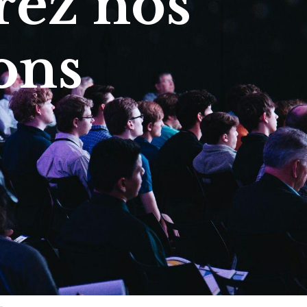
ez nos
ons