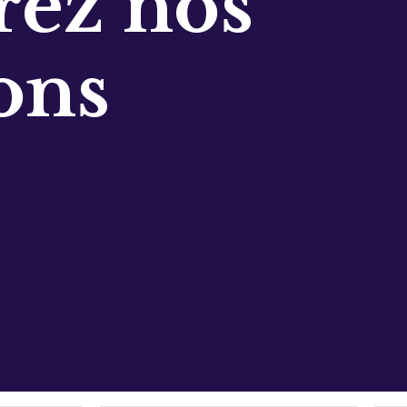
ez nos
ons