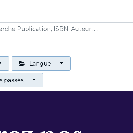
0
ications
Formations
Mon panier
Langue
 passés