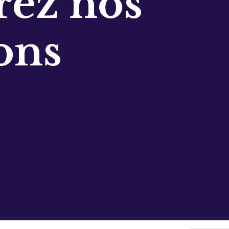
ez nos
ons