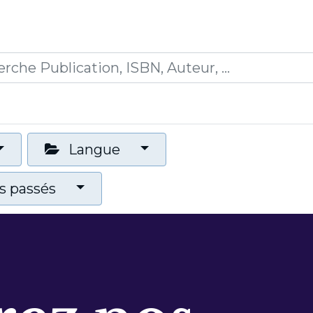
0
ications
Formations
Mon panier
Langue
 passés