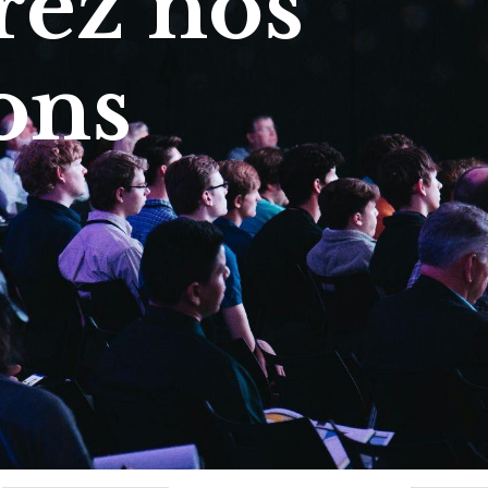
ez nos
ons