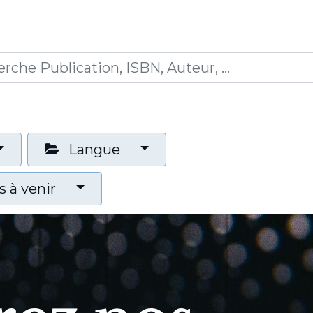
0
ications
Formations
Mon panier
Langue
 à venir