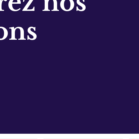
ez nos
ons