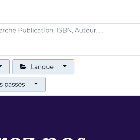
0
ications
Formations
Mon panier
Langue
 passés