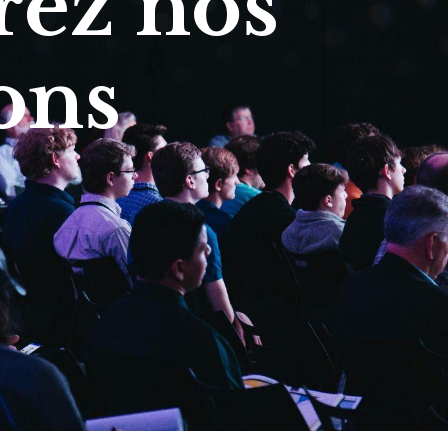
ez nos
ons