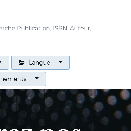
0
ications
Formations
Mon panier
Langue
vénements