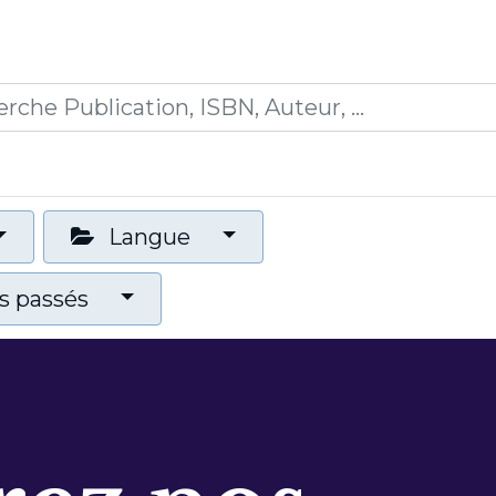
0
ications
Formations
Mon panier
Langue
 passés