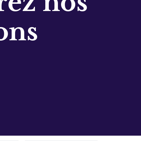
ez nos
ons