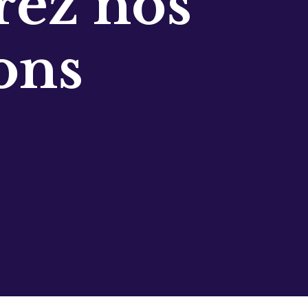
ez nos
ons