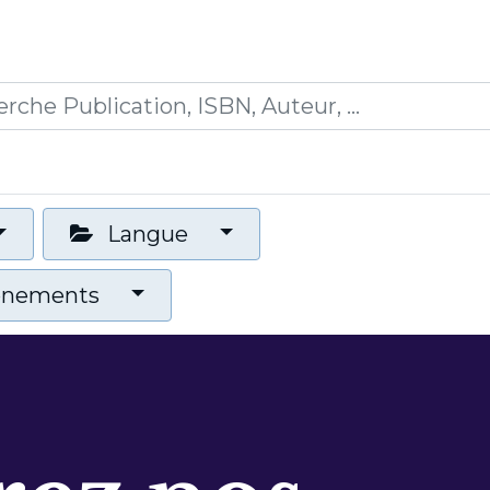
0
ications
Formations
Mon panier
Langue
vénements