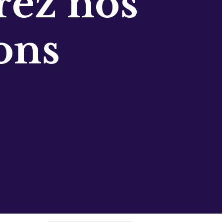
ez nos
ons