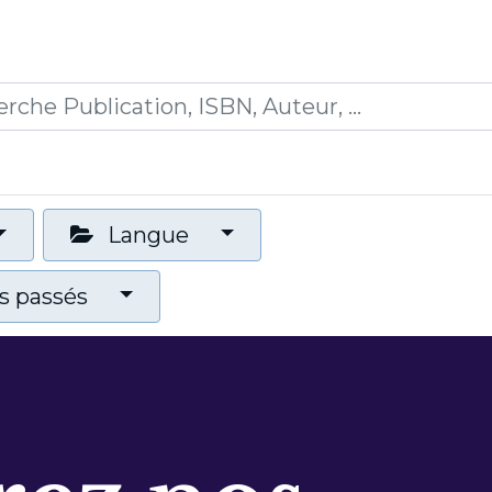
0
ications
Formations
Mon panier
Langue
 passés