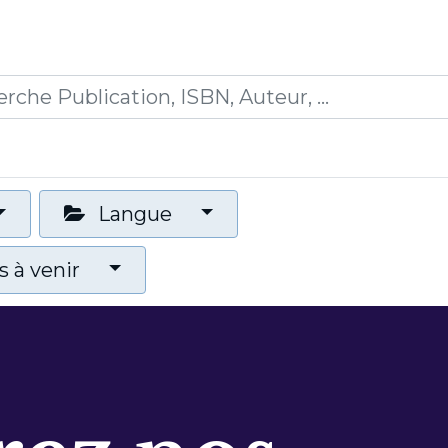
0
ications
Formations
Mon panier
Langue
 à venir