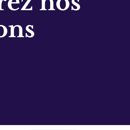
ez nos
ons