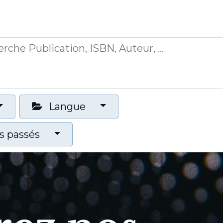
0
ications
Formations
Mon panier
Langue
 passés