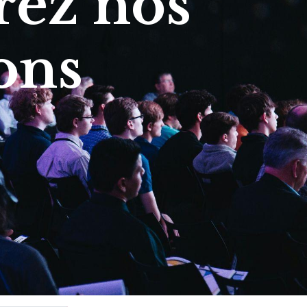
ez nos
ons