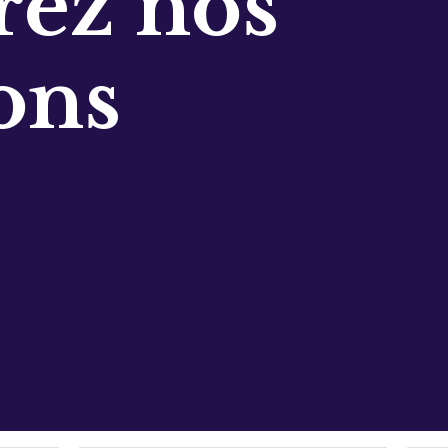
ez nos
ons