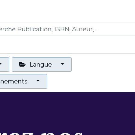
0
ions
Formations
Mon panier
Langue
vénements