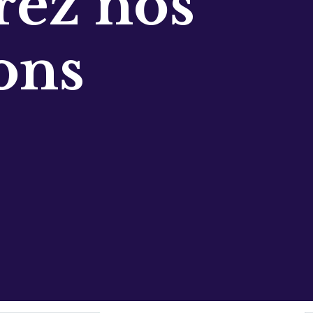
ez nos
ons