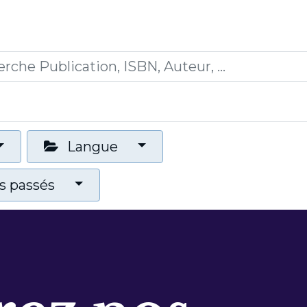
0
ications
Formations
Mon panier
Langue
 passés