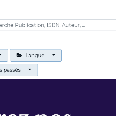
0
ions
Formations
Mon panier
Langue
 passés