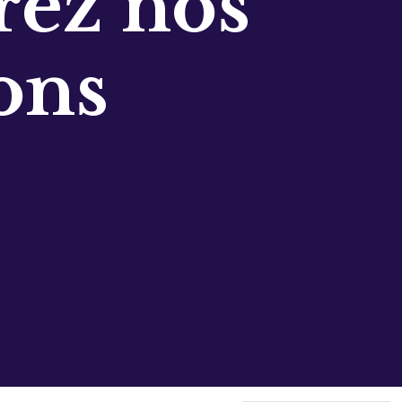
ez nos
ons