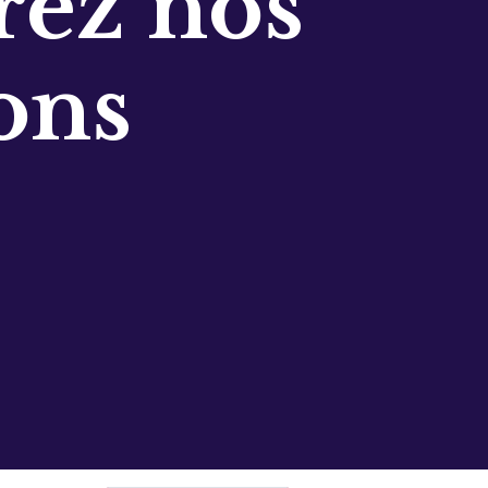
ez nos
ons