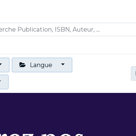
0
ications
Formations
Mon panier
Langue