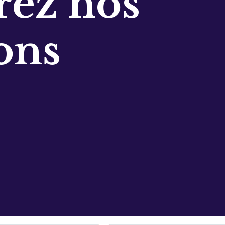
ez nos
ons