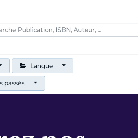
0
ications
Formations
Mon panier
Langue
 passés