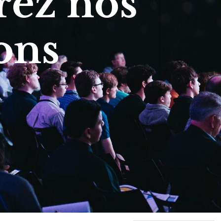
ez nos
ons