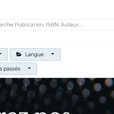
0
ications
Formations
Mon panier
Langue
 passés