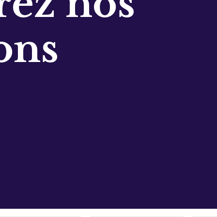
ez nos
ons