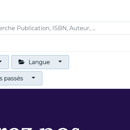
0
ications
Formations
Mon panier
Langue
 passés