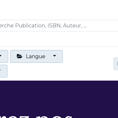
0
ions
Formations
Mon panier
Langue