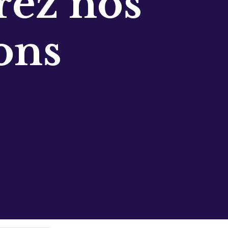
ez nos
ons