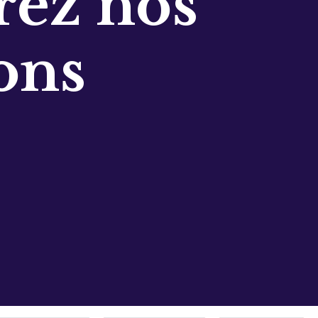
ez nos
ons