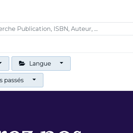
0
ions
Formations
Mon panier
Langue
 passés