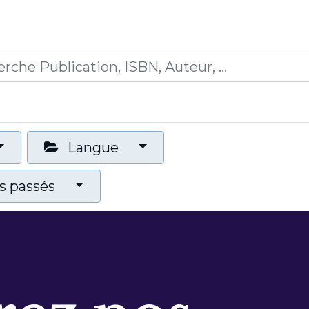
0
ications
Formations
Mon panier
Langue
 passés