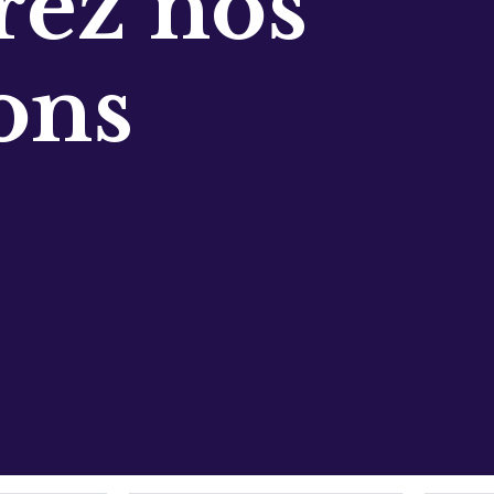
ez nos
ons