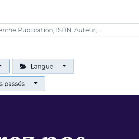
0
ications
Formations
Mon panier
Langue
 passés