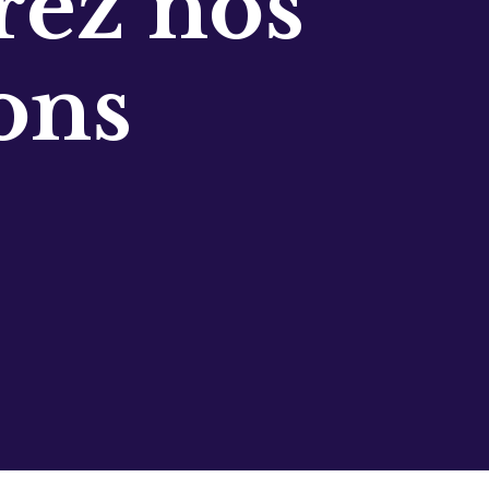
ez nos
ons