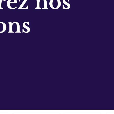
ez nos
ons