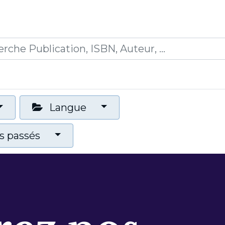
0
ications
Formations
Mon panier
Langue
 passés