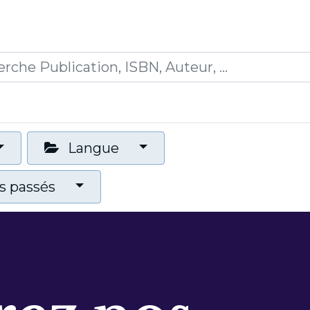
0
ions
Formations
Mon panier
Langue
 passés