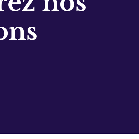
ez nos
ons