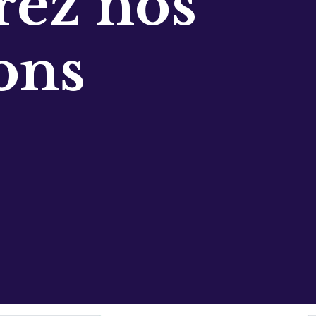
ez nos
ons