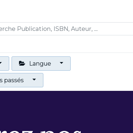
0
ions
Formations
Mon panier
Langue
 passés