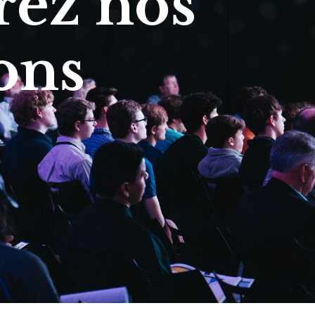
ez nos
ons