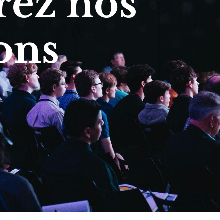
ez nos
ons