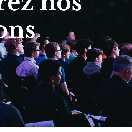
ez nos
ons