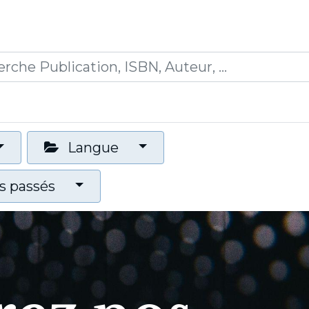
0
ications
Formations
Mon panier
Langue
 passés