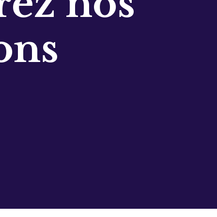
ez nos
ons