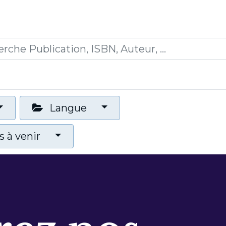
0
ications
Formations
Mon panier
Langue
 à venir