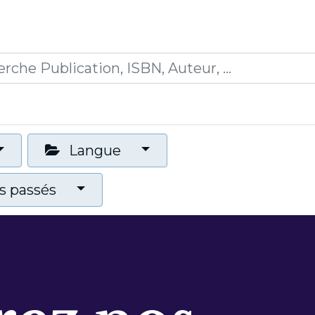
0
ications
Formations
Mon panier
Langue
 passés