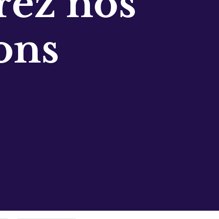
ez nos
ons