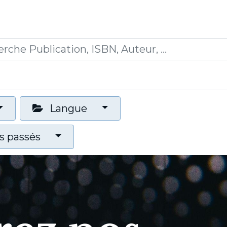
0
ications
Formations
Mon panier
Langue
 passés