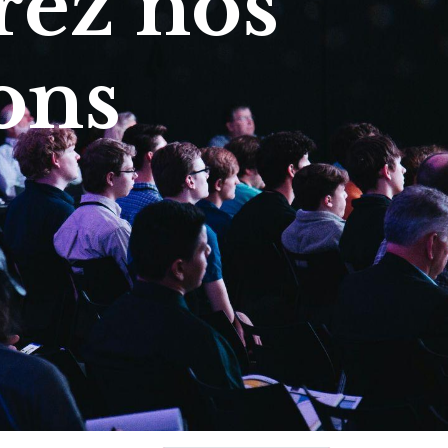
ez nos
ons