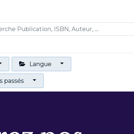
0
ications
Formations
Mon panier
Langue
 passés