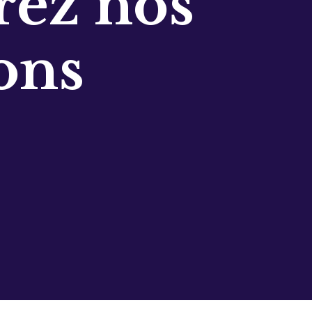
ez nos
ons