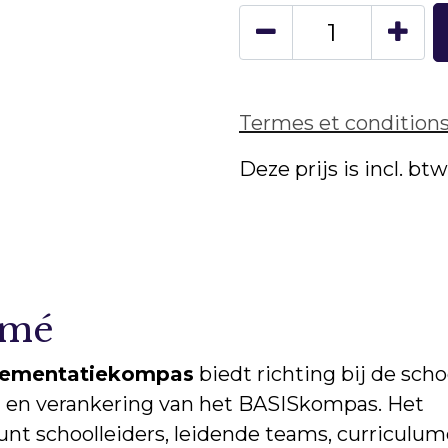
Termes et condition
Deze prijs is incl. bt
umé
ementatiekompas
biedt richting bij de sch
g en verankering van het BASISkompas. Het
nt schoolleiders, leidende teams, curriculu