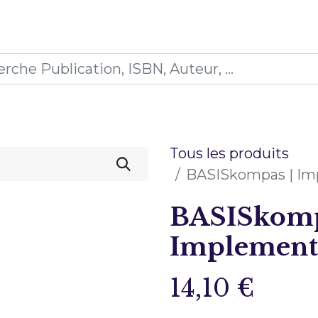
0
ions
Formations
Mon panier
Tous les produits
BASISkompas | I
BASISkomp
Implement
14,10
€