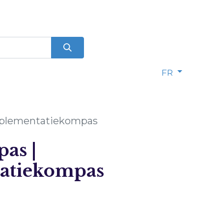
FR
mplementatiekompas
as |
atiekompas