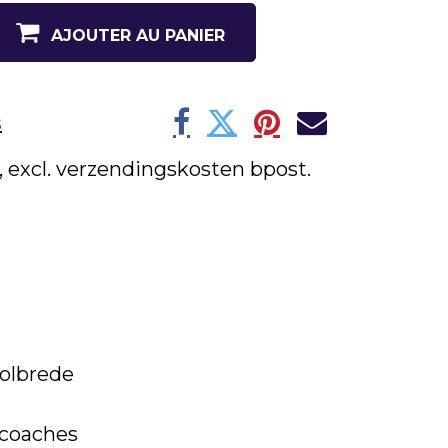
AJOUTER AU PANIER
s
w, excl. verzendingskosten bpost.
oolbrede
mcoaches