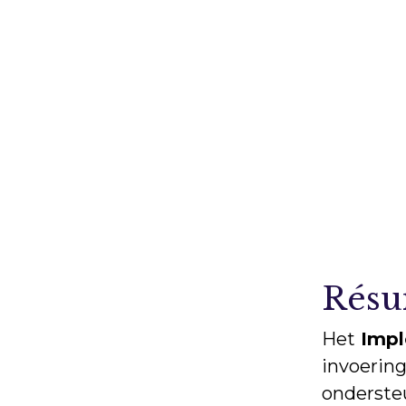
Rés
Het
Impl
invoerin
ondersteu