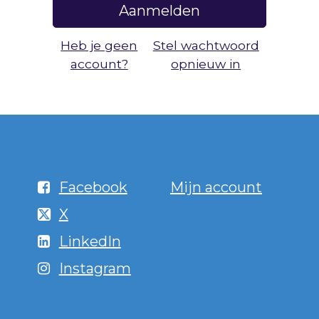
Aanmelden
Heb je geen
Stel wachtwoord
account?
opnieuw in
Volg ons
Klantenservice
Facebook
Mijn account
X
LinkedIn
Instagram