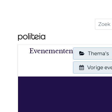
Home
Thema's
Publ
Evenementen
Thema's
Vorige e