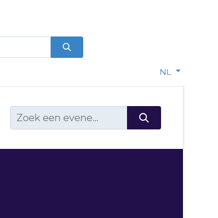
0
dje
NL