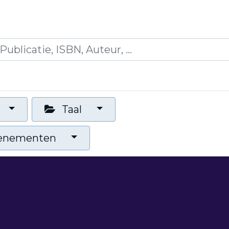
icaties
Opleidingen
Blogs
Mijn winkelman
Taal
venementen