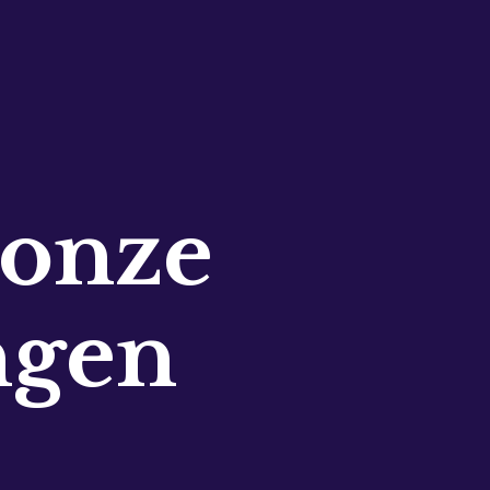
 onze
ngen