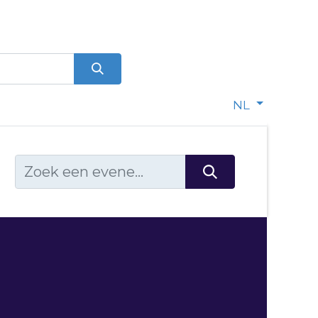
0
dje
NL