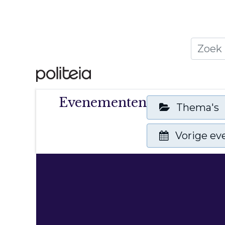
Home
Thema's
Publ
Evenementen
Thema's
Vorige e