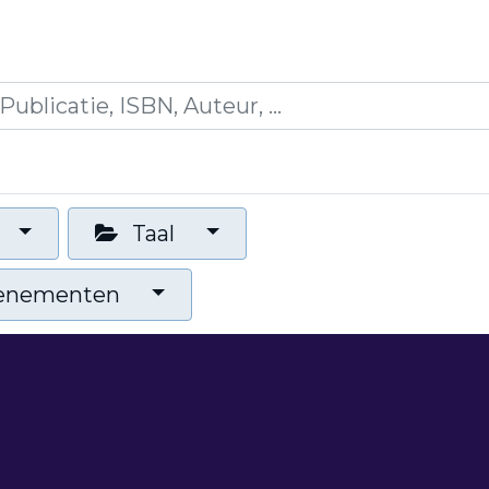
icaties
Opleidingen
Blogs
Mijn winkelman
Taal
venementen