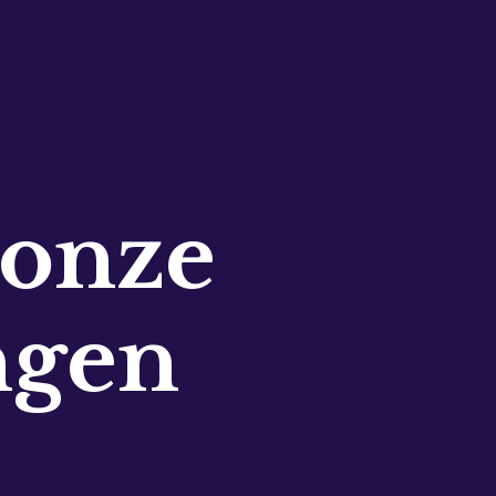
 onze
ngen