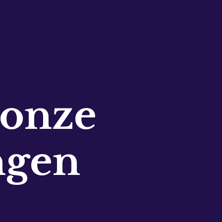
 onze
ngen