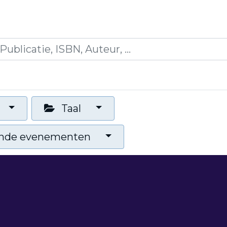
es
Opleidingen
Blogs
Mijn winkelmandje
Taal
nde evenementen