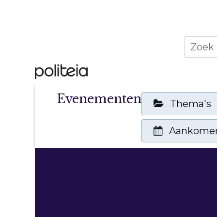
Home
Thema's
Publ
Evenementen
Thema's
Aankome