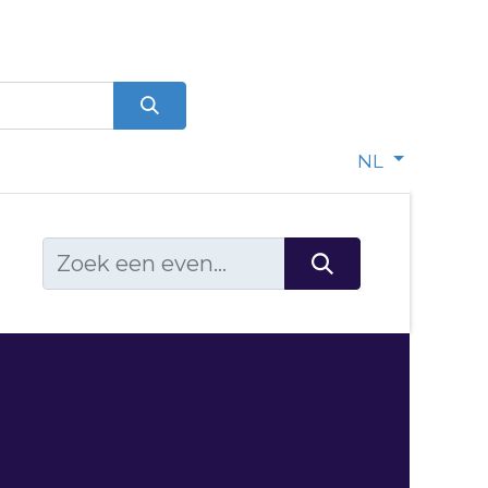
0
dje
NL