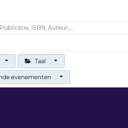
icaties
Opleidingen
Blogs
Mijn winkelman
Taal
nde evenementen