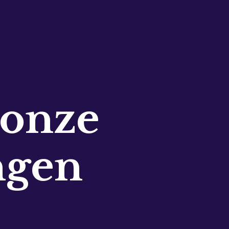
 onze
ngen