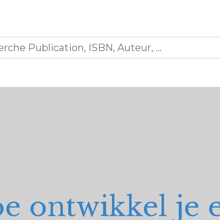
0
ications
Formations
Mon panier
e ontwikkel je 