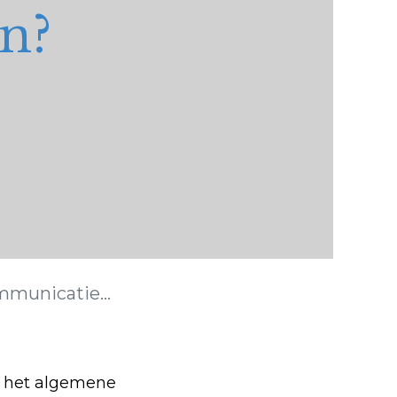
n?
nicatieplan?
t het algemene