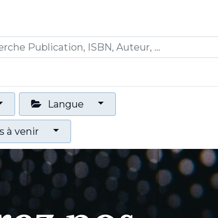
0
ications
Formations
Mon panier
Langue
 à venir