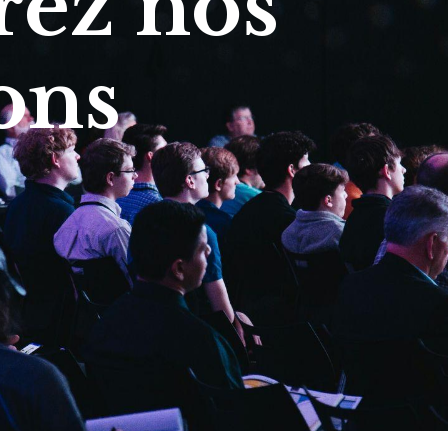
ez nos
ons