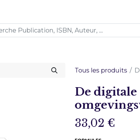
0
ications
Formations
Mon panier
Tous les produits
D
De digitale
omgevings
33,02
€