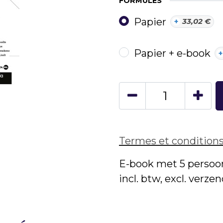
FORMULES
Papier
+
33,02
€
Papier + e-book
+
Termes et condition
E-book met 5 persoon
incl. btw, excl. verz