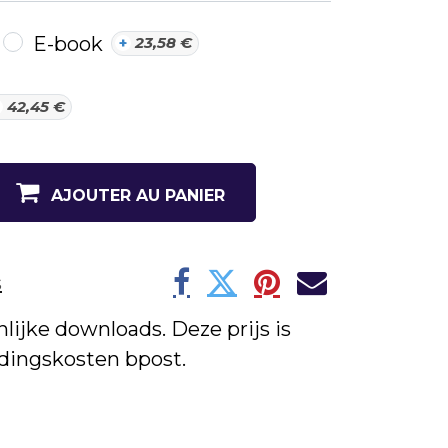
E-book
+
23,58
€
42,45
€
AJOUTER AU PANIER
s
lijke downloads. Deze prijs is
endingskosten bpost.