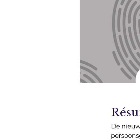
Rés
De nieuw
persoonsg