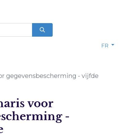
FR
or gegevensbescherming - vijfde
naris voor
scherming -
e