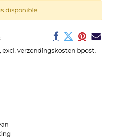
us disponible.
s
w, excl. verzendingskosten bpost.
van
king