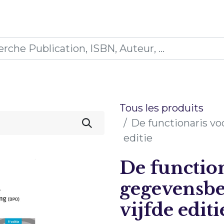
0
ications
Formations
Mon panier
Tous les produits
De functionaris vo
editie
De functio
gegevensbe
vijfde editi