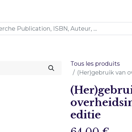
0
ions
Formations
Mon panier
Tous les produits
(Her)gebruik van o
(Her)gebru
overheidsin
editie
64,00
€