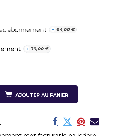
avec abonnement
+
64,00
€
nnement
+
39,00
€
AJOUTER AU PANIER
s
nement met facturatie na iedere