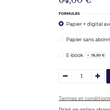
FORMULES
Papier + digital 
Papier sans abo
E-book
+
19,50
€
Termes et condition
Print en online abon