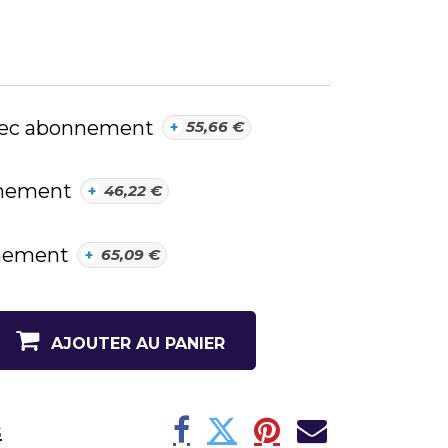
avec abonnement
+
55,66
€
nnement
+
46,22
€
nnement
+
65,09
€
AJOUTER AU PANIER
s