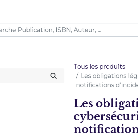
0
ions
Formations
Mon panier
Tous les produits
Les obligations lég
notifications d’incid
Les obligat
cybersécuri
notificatio