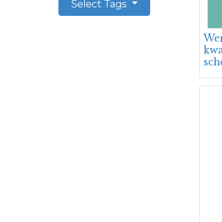
Select Tags
Wer
kwa
sch