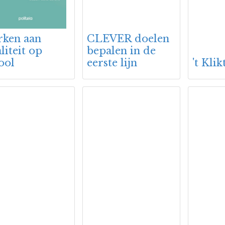
ken aan
CLEVER doelen
liteit op
bepalen in de
ool
eerste lijn
't Klik