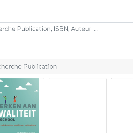
0
ications
Formations
Mon panier